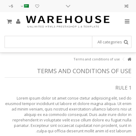
$
Lorem ipsum dolor sit amet
Terms and conditions of use
TERMS AND CONDITIONS OF USE
Lorem ipsum dolor sit amet, consectetur adipisicing elit, sed do
eiusmod tempor incididunt ut labore et dolore magna aliqua. Ut enim
ad minim veniam, quis nostrud exercitation ullamco laboris nisi ut
aliquip ex ea commodo consequat.
RULE 1
READ MORE
Lorem ipsum dolor sit amet conse ctetur adipisicing elit, sed do
eiusmod tempor incididunt ut labore et dolore magna aliqua. Ut enim
Lorem ipsum dolor sit amet
ad minim veniam, quis nostrud exercitation ullamco laboris nisi ut
aliquip ex ea commodo consequat. Duis aute irure dolor in
Lorem ipsum dolor sit amet, consectetur adipisicing elit, sed do
reprehenderit in voluptate velit esse cillum dolore eu fugiat nulla
eiusmod tempor incididunt ut labore et dolore magna aliqua. Ut enim
pariatur. Excepteur sint occaecat cupidatat non proident, sunt in
ad minim veniam, quis nostrud exercitation ullamco laboris nisi ut
culpa qui officia deserunt mollit anim id est laborum.
aliquip ex ea commodo consequat.